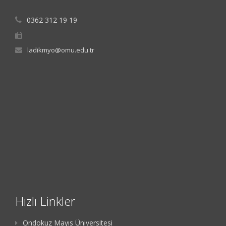
0362 312 19 19
ladikmyo@omu.edu.tr
Hızlı Linkler
Ondokuz Mayıs Üniversitesi