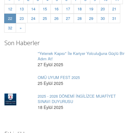
12
13
14
15
16
17
18
19
20
21
(current)
22
23
24
25
26
27
28
29
30
31
32
»
Son Haberler
"Yetenek Kapısı" İle Kariyer Yolculuğuna Güçlü Bir
Adım At!
27 Eylül 2025
OMÜ UYUM FEST 2025
25 Eylül 2025
2025 - 2026 DÖNEMİ İNGİLİZCE MUAFİYET
SINAVI DUYURUSU
18 Eylül 2025