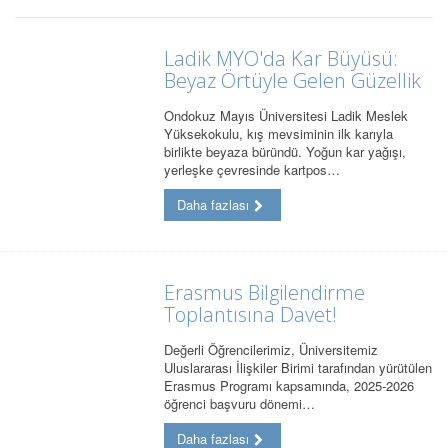
Ladik MYO'da Kar Büyüsü:
Beyaz Örtüyle Gelen Güzellik
Ondokuz Mayıs Üniversitesi Ladik Meslek
Yüksekokulu, kış mevsiminin ilk karıyla
birlikte beyaza büründü. Yoğun kar yağışı,
yerleşke çevresinde kartpos…
Daha fazlası
Erasmus Bilgilendirme
Toplantısına Davet!
Değerli Öğrencilerimiz, Üniversitemiz
Uluslararası İlişkiler Birimi tarafından yürütülen
Erasmus Programı kapsamında, 2025-2026
öğrenci başvuru dönemi…
Daha fazlası