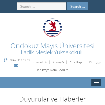
Search …
Ondokuz Mayıs Üniversitesi
Ladik Meslek Yüksekokulu
0362 312 19 19
omu.edu.tr
Anasayfa
Bize Ulaşın
EN
عربي
ladikmyo@omu.edu.tr
Toggle
naviga
Duyurular ve Haberler