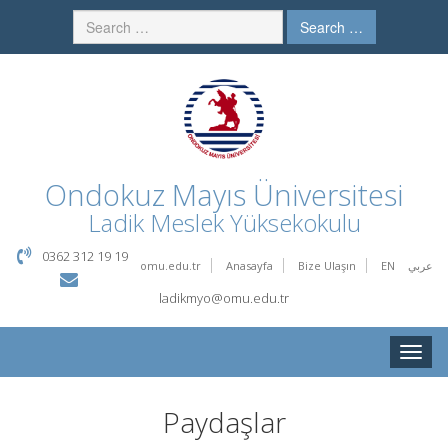
Search …
Ondokuz Mayıs Üniversitesi
Ladik Meslek Yüksekokulu
0362 312 19 19
omu.edu.tr
Anasayfa
Bize Ulaşın
EN
عربي
ladikmyo@omu.edu.tr
Toggle
naviga
Paydaşlar