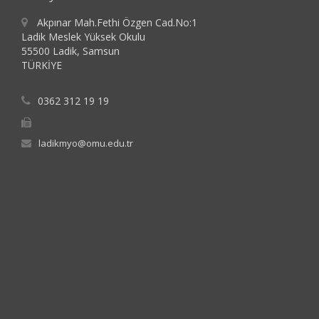
Akpınar Mah.Fethi Özgen Cad.No:1
Ladik Meslek Yüksek Okulu
55500 Ladik, Samsun
TÜRKİYE
0362 312 19 19
ladikmyo@omu.edu.tr