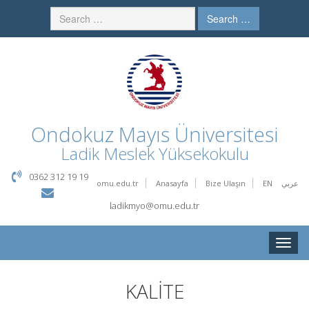
Search …
Ondokuz Mayıs Üniversitesi
Ladik Meslek Yüksekokulu
0362 312 19 19
omu.edu.tr
Anasayfa
Bize Ulaşın
EN
عربي
ladikmyo@omu.edu.tr
Toggle
naviga
KALİTE