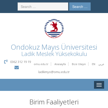
Search …
Ondokuz Mayıs Üniversitesi
Ladik Meslek Yüksekokulu
0362 312 19 19
omu.edu.tr
Anasayfa
Bize Ulaşın
EN
عربي
ladikmyo@omu.edu.tr
Toggle
naviga
Birim Faaliyetleri