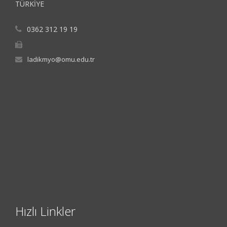
TÜRKİYE
0362 312 19 19
ladikmyo@omu.edu.tr
Hızlı Linkler