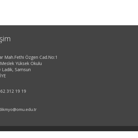
işim
ar Mah.Fethi Özgen Cad.No:1
 Meslek Yüksek Okulu
 Ladik, Samsun
İYE
62 312 19 19
dikmyo@omu.edu.tr
rav
| 11635