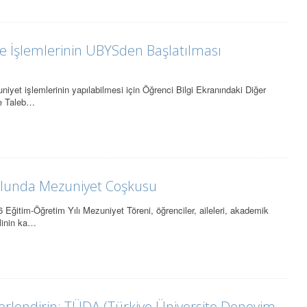
me İşlemlerinin UBYSden Başlatılması
niyet işlemlerinin yapılabilmesi için Öğrenci Bilgi Ekranındaki Diğer
me Taleb…
ulunda Mezuniyet Coşkusu
ğitim-Öğretim Yılı Mezuniyet Töreni, öğrenciler, aileleri, akademik
tlinin ka…
erlendirin: TÜDA (Türkiye Üniversite Deneyim