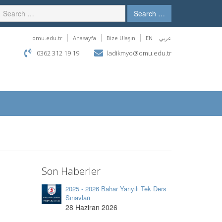
Search …
omu.edu.tr
Anasayfa
Bize Ulaşın
EN
عربي
0362 312 19 19
ladikmyo@omu.edu.tr
Son Haberler
2025 - 2026 Bahar Yarıyılı Tek Ders
Sınavları
28 Haziran 2026