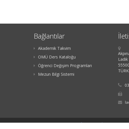
Bağlantılar
İlet
Akademik Takvim
Akpın
OMÜ Ders Kataloğu
Ladik
55500
Öğrenci Değişim Programları
TÜRK
Mezun Bilgi Sistemi
03
la
Copyright @ 2023 |
Ondokuz Mayıs Üniversitesi
-
BİDB
| Powered by
G