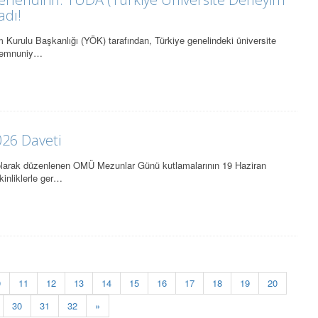
adı!
 Kurulu Başkanlığı (YÖK) tarafından, Türkiye genelindeki üniversite
 memnuniy…
26 Daveti
olarak düzenlenen OMÜ Mezunlar Günü kutlamalarının 19 Haziran
kinliklerle ger…
0
11
12
13
14
15
16
17
18
19
20
30
31
32
»