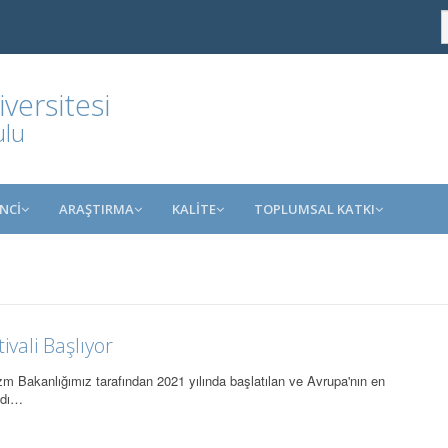
ersitesi
ulu
NCİ
ARAŞTIRMA
KALİTE
TOPLUMSAL KATKI
vali Başlıyor
izm Bakanlığımız tarafından 2021 yılında başlatılan ve Avrupa'nın en
ındı…