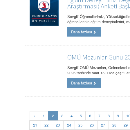
Araştırması) Anketi Başl
Sevgili Öğrencilerimiz, Yükseköğretim
öğrencilerinin eğitim deneyimlerini,
Daha fazlası
OMÜ Mezunlar Günü 20
Sevgili OMÜ Mezunları, Geleneksel 
2026 tarihinde saat 15.00'da çeşitli et
Daha fazlası
(current)
«
1
2
3
4
5
6
7
8
9
1
21
22
23
24
25
26
27
28
29