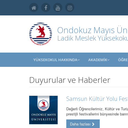
Ondokuz Mayıs Üniv
Ladik Meslek Yüksekok
YÜKSEKOKUL HAKKINDA
AKADEMİK
ÖĞRE
Duyurular ve Haberler
Samsun Kültür Yolu Festi
Değerli Öğrencilerimiz, Kültür ve Tur
prestijli festivallerini bünyesinde bar
Daha fazlası