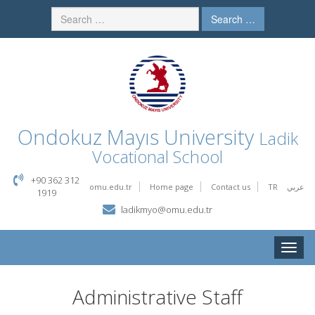
Search …
Ondokuz Mayıs University
Ladik
Vocational School
+90 362 312
omu.edu.tr
Home page
Contact us
TR
عربي
1919
ladikmyo@omu.edu.tr
Toggle
naviga
Administrative Staff