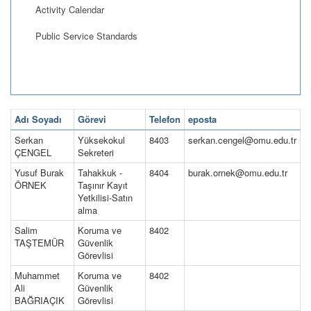
Activity Calendar
Public Service Standards
Adı Soyadı
Görevi
Telefon
eposta
Serkan
Yüksekokul
8403
serkan.cengel@omu.edu.tr
ÇENGEL
Sekreteri
Yusuf Burak
Tahakkuk -
8404
burak.ornek@omu.edu.tr
ÖRNEK
Taşınır Kayıt
Yetkilisi-Satın
alma
Salim
Koruma ve
8402
TAŞTEMÜR
Güvenlik
Görevlisi
Muhammet
Koruma ve
8402
Ali
Güvenlik
BAĞRIAÇIK
Görevlisi